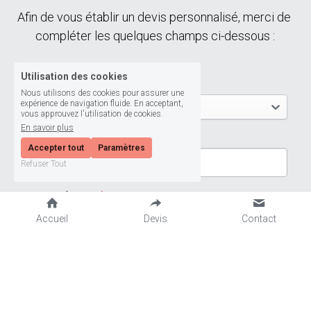
Afin de vous établir un devis personnalisé, merci de 
compléter les quelques champs ci-dessous :
Utilisation des cookies
Vous êtes :
*
Nous utilisons des cookies pour assurer une
expérience de navigation fluide. En acceptant,
Choisir une option
vous approuvez l'utilisation de cookies.
En savoir plus
Votre nom :
*
Accepter tout
Paramètres
Refuser Tout
Votre prénom :
*
Accueil
Devis
Contact
Nom de la société :
Email
*