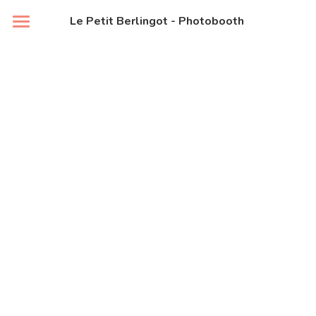
Le Petit Berlingot - Photobooth 
ACCUEIL
PRÉSENTATION
CONTACT
DEVIS
LOUER UN PHOTOBOOTH